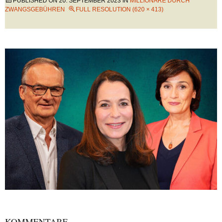
PUBLISHED ON
20. SEPTEMBER 2023
IN
MILLIONÄRE DURCH
ZWANGSGEBÜHREN
FULL RESOLUTION (620 × 413)
KOMMENTARE