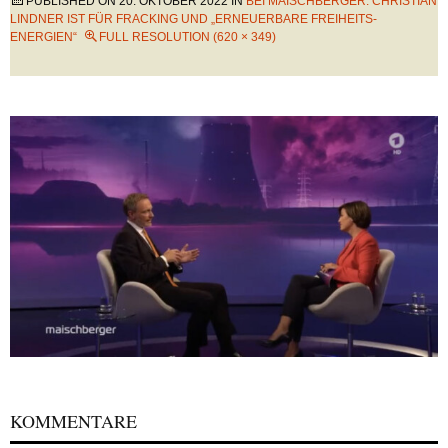
PUBLISHED ON
20. OKTOBER 2022
IN
BEI MAISCHBERGER: CHRISTIAN
LINDNER IST FÜR FRACKING UND „ERNEUERBARE FREIHEITS-
ENERGIEN“
FULL RESOLUTION (620 × 349)
KOMMENTARE