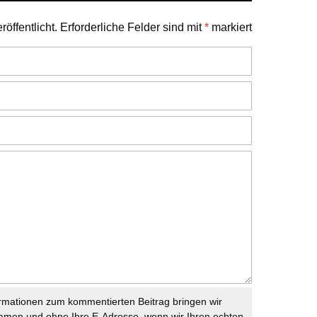
öffentlicht.
Erforderliche Felder sind mit
*
markiert
rmationen zum kommentierten Beitrag bringen wir
namen und ohne Ihre E-Adresse, wenn wir Ihren echten