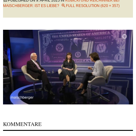
PUBLISHED ON
9. APRIL 2025
IN
KUBICKI UND REICHINNEK BEI
MAISCHBERGER: IST ES LIEBE?
FULL RESOLUTION (620 × 357)
KOMMENTARE