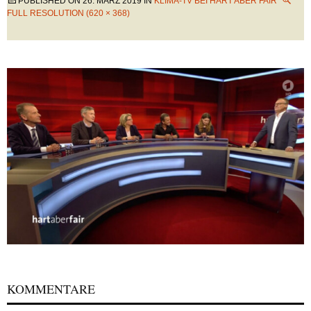
PUBLISHED ON
26. MÄRZ 2019
IN
KLIMA-TV BEI HART ABER FAIR
FULL RESOLUTION (620 × 368)
KOMMENTARE