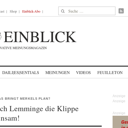
Suche nach:
ast
Shop
Einblick-Abo
DAILI|ES|SENTIALS
MEINUNGEN
VIDEOS
FEUILLETON
WAS BRINGT MERKELS PLAN?
sich Lemminge die Klippe
Anzeige
insam!