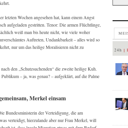
kehrt.
er letzten Wochen angesehen hat, kann einem Angst
ch aufgeladen gestritten. Tenor: Die armen Flüchtlinge,
ächlich weiß man bis heute nicht, wie viele woher
MEI
nverschämtes Auftreten, Undankbarkeit – alles wird so
ehrt, nur um das heilige Moralisieren nicht zu
24h
, nach den „Schutzsuchenden“ die zweite heilige Kuh.
 Publikum – ja, was genau? – aufgeklärt, auf die Palme
 gemeinsam, Merkel einsam
Die Bundesministerin der Verteidigung, die am
as verteidigt, hierzulande aber nur Frau Merkel, will
chselt ist, dass legale Migration etwas mit dem Bedarf