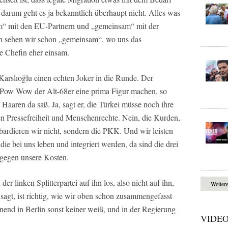
darum geht es ja bekanntlich überhaupt nicht. Alles was
sam“ mit den EU-Partnern und „gemeinsam“ mit der
n sehen wir schon „gemeinsam“, wo uns das
re Chefin eher einsam.
Karslıoğlu einen echten Joker in die Runde. Der
m Pow Wow der Alt-68er eine prima Figur machen, so
 Haaren da saß. Ja, sagt er, die Türkei müsse noch ihre
 Pressefreiheit und Menschenrechte. Nein, die Kurden,
ardieren wir nicht, sondern die PKK. Und wir leisten
ie bei uns leben und integriert werden, da sind die drei
 gegen unsere Kosten.
r linken Splitterpartei auf ihn los, also nicht auf ihn,
Weiter
sagt, ist richtig, wie wir oben schon zusammengefasst
inend in Berlin sonst keiner weiß, und in der Regierung
VIDE