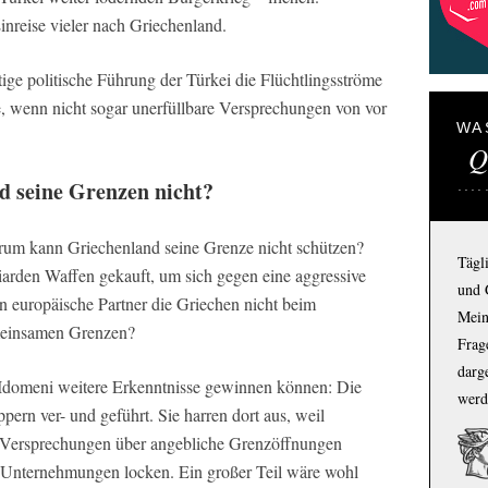
inreise vieler nach Griechenland.
ige politische Führung der Türkei die Flüchtlingsströme
e, wenn nicht sogar unerfüllbare Versprechungen von vor
WA
Q
 seine Grenzen nicht?
arum kann Griechenland seine Grenze nicht schützen?
Tägl
iarden Waffen gekauft, um sich gegen eine aggressive
und 
n europäische Partner die Griechen nicht beim
Mein
meinsamen Grenzen?
Frage
darg
 Idomeni weitere Erkenntnisse gewinnen können: Die
werd
ern ver- und geführt. Sie harren dort aus, weil
e Versprechungen über angebliche Grenzöffnungen
e Unternehmungen locken. Ein großer Teil wäre wohl