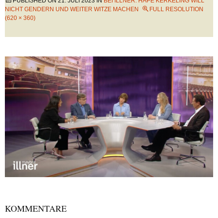
PUBLISHED ON
21. JULI 2023
IN
BEI ILLNER: HAPE KERKELING WILL
NICHT GENDERN UND WEITER WITZE MACHEN
FULL RESOLUTION
(620 × 360)
KOMMENTARE