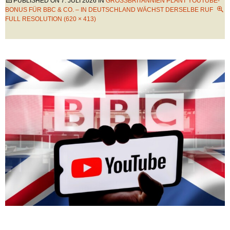
PUBLISHED ON
7. JULI 2026
IN
GROSSBRITANNIEN PLANT YOUTUBE-B
ONUS FÜR BBC & CO. – IN DEUTSCHLAND WÄCHST DERSELBE RUF
FULL RESOLUTION (620 × 413)