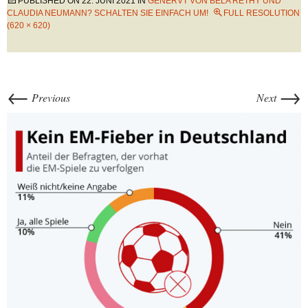
PUBLISHED ON
22. JUNI 2021
IN
GENERVT VON BÉLA RETHY UND
CLAUDIA NEUMANN? SCHALTEN SIE EINFACH UM!
FULL RESOLUTION
(620 × 620)
←
→
Previous
Next