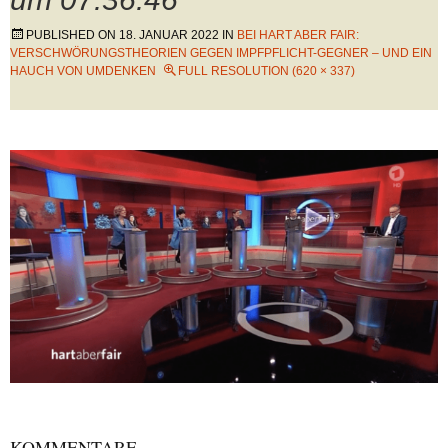
PUBLISHED ON
18. JANUAR 2022
IN
BEI HART ABER FAIR:
VERSCHWÖRUNGSTHEORIEN GEGEN IMPFPFLICHT-GEGNER – UND EIN
HAUCH VON UMDENKEN
FULL RESOLUTION (620 × 337)
KOMMENTARE