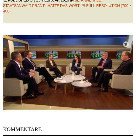
PUBLISHED ON
25. FEBRUAR 2019
IN
BEI ANNE WILL:
STAATSANWALT PRANTL HATTE DAS WORT
FULL RESOLUTION (700 ×
400)
KOMMENTARE