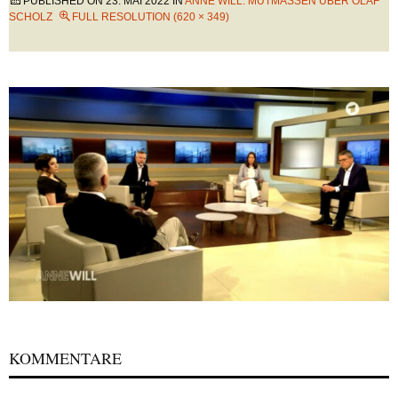
PUBLISHED ON
23. MAI 2022
IN
ANNE WILL: MUTMASSEN ÜBER OLAF S
CHOLZ
FULL RESOLUTION (620 × 349)
KOMMENTARE