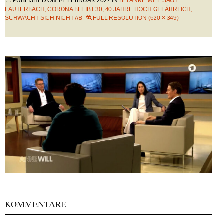
PUBLISHED ON
14. FEBRUAR 2022
IN
BEI ANNE WILL SAGT
LAUTERBACH, CORONA BLEIBT 30, 40 JAHRE HOCH GEFÄHRLICH,
SCHWÄCHT SICH NICHT AB
FULL RESOLUTION (620 × 349)
KOMMENTARE