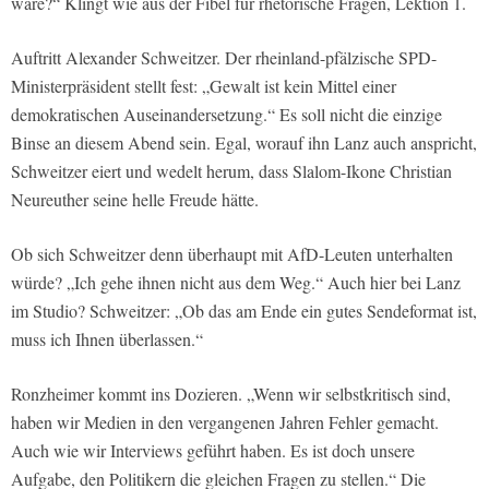
wäre?“ Klingt wie aus der Fibel für rhetorische Fragen, Lektion 1.
Auftritt Alexander Schweitzer. Der rheinland-pfälzische SPD-
Ministerpräsident stellt fest: „Gewalt ist kein Mittel einer
demokratischen Auseinandersetzung.“ Es soll nicht die einzige
Binse an diesem Abend sein. Egal, worauf ihn Lanz auch anspricht,
Schweitzer eiert und wedelt herum, dass Slalom-Ikone Christian
Neureuther seine helle Freude hätte.
Ob sich Schweitzer denn überhaupt mit AfD-Leuten unterhalten
würde? „Ich gehe ihnen nicht aus dem Weg.“ Auch hier bei Lanz
im Studio? Schweitzer: „Ob das am Ende ein gutes Sendeformat ist,
muss ich Ihnen überlassen.“
Ronzheimer kommt ins Dozieren. „Wenn wir selbstkritisch sind,
haben wir Medien in den vergangenen Jahren Fehler gemacht.
Auch wie wir Interviews geführt haben. Es ist doch unsere
Aufgabe, den Politikern die gleichen Fragen zu stellen.“ Die