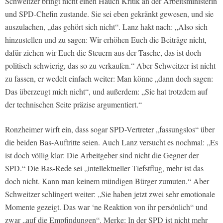
Schweitzer bringt nicht einen Hauch Kritik an der Arbeitsministerin
und SPD-Chefin zustande. Sie sei eben gekränkt gewesen, und sie
auszulachen, „das gehört sich nicht“. Lanz hakt nach: „Also sich
hinzustellen und zu sagen: Wir erhöhen Euch die Beiträge nicht,
dafür ziehen wir Euch die Steuern aus der Tasche, das ist doch
politisch schwierig, das so zu verkaufen.“ Aber Schweitzer ist nicht
zu fassen, er wedelt einfach weiter: Man könne „dann doch sagen:
Das überzeugt mich nicht“, und außerdem: „Sie hat trotzdem auf
der technischen Seite präzise argumentiert.“
Ronzheimer wirft ein, dass sogar SPD-Vertreter „fassungslos“ über
die beiden Bas-Auftritte seien. Auch Lanz versucht es nochmal: „Es
ist doch völlig klar: Die Arbeitgeber sind nicht die Gegner der
SPD.“ Die Bas-Rede sei „intellektueller Tiefstflug, mehr ist das
doch nicht. Kann man keinem mündigen Bürger zumuten.“ Aber
Schweitzer schlingert weiter: „Sie haben jetzt zwei sehr emotionale
Momente gezeigt. Das war ‘ne Reaktion von ihr persönlich“ und
zwar „auf die Empfindungen“. Merke: In der SPD ist nicht mehr