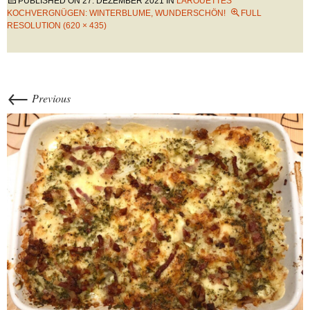
PUBLISHED ON
27. DEZEMBER 2021
IN
LAROUETTES
KOCHVERGNÜGEN: WINTERBLUME, WUNDERSCHÖN!
FULL
RESOLUTION (620 × 435)
←
Previous