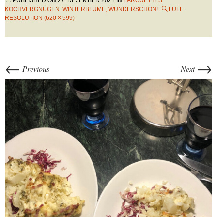
PUBLISHED ON
27. DEZEMBER 2021
IN
LAROUETTES
KOCHVERGNÜGEN: WINTERBLUME, WUNDERSCHÖN!
FULL
RESOLUTION (620 × 599)
←
→
Previous
Next