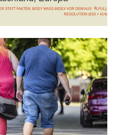
ER STATT FAKTEN: BODY MASS INDEX VOR DEM AUS
FULL
RESOLUTION (620 × 414)