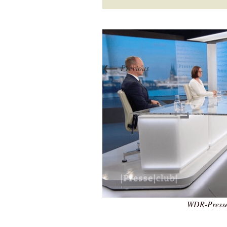
←
Previous
WDR-Presse