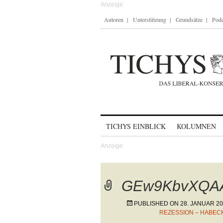
Autoren
Unterstützung
Grundsätze
Podc
Skip to content
TICHYS EINBLICK
KOLUMNEN
GEw9KbvXQA
PUBLISHED ON
28. JANUAR 2
REZESSION – HABEC