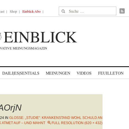
Suche nach:
ast
Shop
Einblick-Abo
DAILI|ES|SENTIALS
MEINUNGEN
VIDEOS
FEUILLETON
AOrjN
024
IN
GLOSSE: „STUDIE“: KRANKENSTAND WOHL SCHULD AN
K ATMET AUF – UND MAHNT
FULL RESOLUTION (620 × 432)