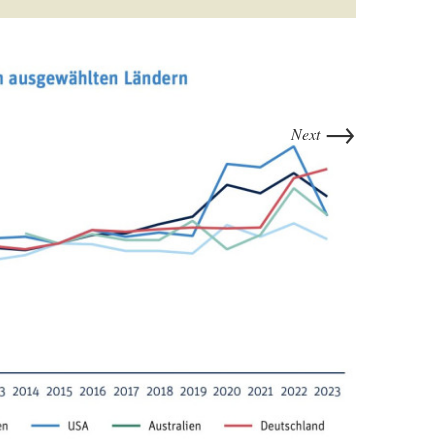
→
Next