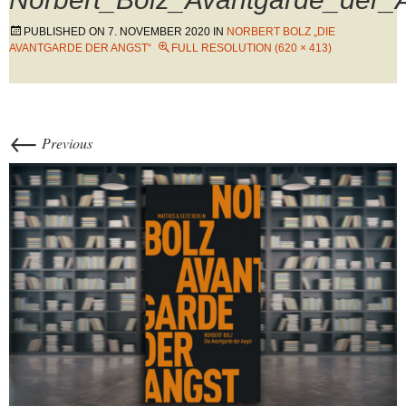
PUBLISHED ON
7. NOVEMBER 2020
IN
NORBERT BOLZ „DIE
AVANTGARDE DER ANGST“
FULL RESOLUTION (620 × 413)
←
Previous