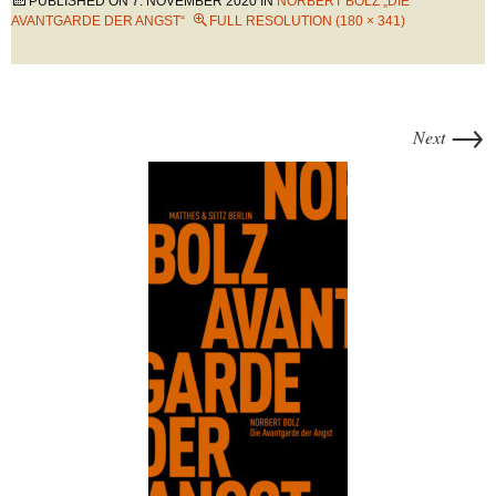
PUBLISHED ON
7. NOVEMBER 2020
IN
NORBERT BOLZ „DIE
AVANTGARDE DER ANGST“
FULL RESOLUTION (180 × 341)
→
Next