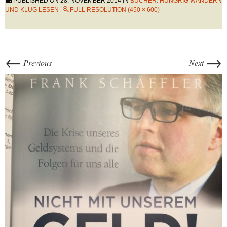
PUBLISHED ON
28. NOVEMBER 2014
IN
BÜCHER: HUNGRIG WANDERN
UND KLUG LESEN
FULL RESOLUTION (450 × 600)
←
→
Previous
Next