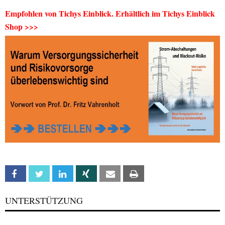
Empfohlen von Tichys Einblick. Erhältlich im Tichys Einblick
Shop >>>
Facebook
Twitter
Linkedin
Xing
Email
Print
UNTERSTÜTZUNG