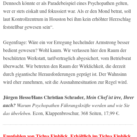
Dennoch könnte er als Paradebeispiel eines Psychopathen gelten,
wer er stets eiskalt und fokussiert war. Als er den Mond betrat, soll
laut Kontrollzentrum in Houston bei ihm kein erhöhter Herzschlag
feststellbar gewesen sein“.
Gegenfrage: Wäre ein vor Erregung hechelnder Armstrong besser
bedient gewesen? Wohl kaum. Wir verlassen hier den Raum der
beschützten Werkstatt, tarifvertraglich abgesichert, vom Betriebsrat
überwacht. Wir betreten den Raum der Wirklichkeit, die derzeit
durch gigantische Herausforderungen geprägt ist. Der Wahnsinn
wird eher zunehmen, seit die Ausnahmesituation zur Regel wird.
Jürgen Hesse/Hans Christian Schrader,
Mein Chef ist irre, Ihrer
auch?
Warum Psychopathen Führungskräfte werden und wie Sie
das überleben.
Econ, Klappenbroschur, 368 Seiten, 17,99 €.
Empfohlen von Tichys Einblick. Erhältlich im Tichys Einblick