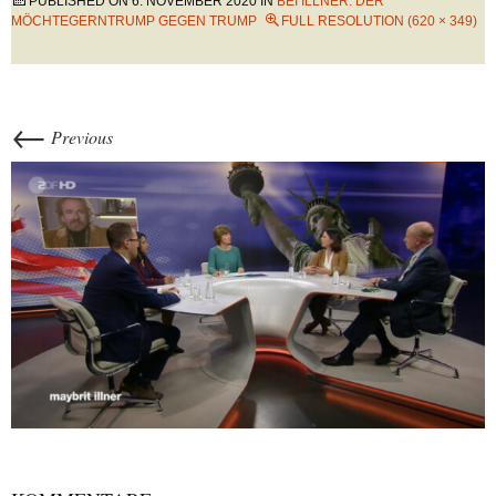
PUBLISHED ON
6. NOVEMBER 2020
IN
BEI ILLNER: DER
MÖCHTEGERNTRUMP GEGEN TRUMP
FULL RESOLUTION (620 × 349)
←
Previous