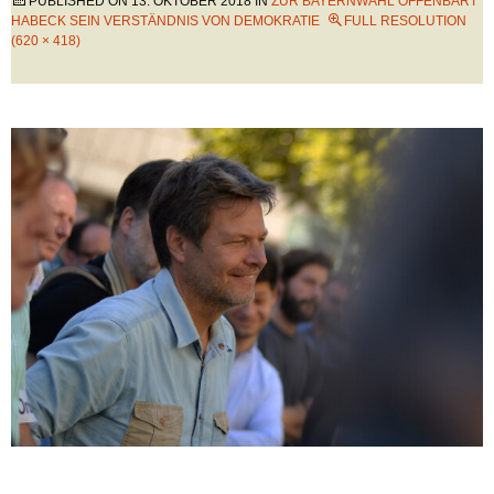
PUBLISHED ON
13. OKTOBER 2018
IN
ZUR BAYERNWAHL OFFENBART
HABECK SEIN VERSTÄNDNIS VON DEMOKRATIE
FULL RESOLUTION
(620 × 418)