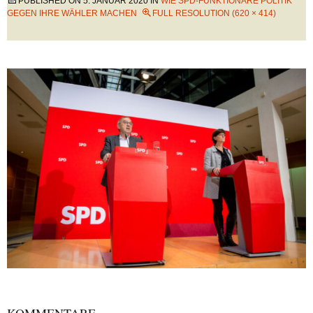
PUBLISHED ON
5. JANUAR 2020
IN
WIE SPD-FUNKTIONÄRE POLITIK
GEGEN IHRE WÄHLER MACHEN
FULL RESOLUTION (620 × 414)