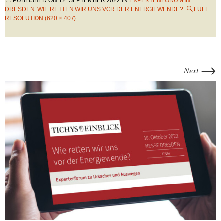
PUBLISHED ON
12. SEPTEMBER 2022
IN
EXPERTENFORUM IN
DRESDEN: WIE RETTEN WIR UNS VOR DER ENERGIEWENDE?
FULL
RESOLUTION (620 × 407)
→
Next