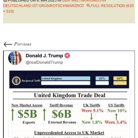
PUBLISHED ON
9. MAI 2025
IN
DER WELTWOKISMUS IN
DEUTSCHLAND IST GRÜNROTSCHWARZROT
FULL RESOLUTION (620
× 519)
←
Previous