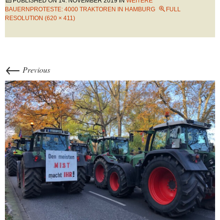
PUBLISHED ON
14. NOVEMBER 2019
IN
WEITERE
BAUERNPROTESTE: 4000 TRAKTOREN IN HAMBURG
FULL
RESOLUTION (620 × 411)
←
Previous