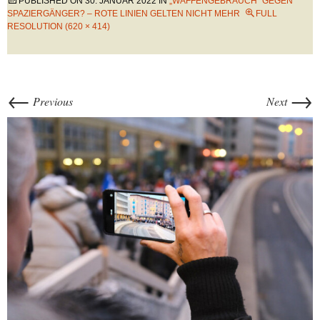
PUBLISHED ON
30. JANUAR 2022
IN
„WAFFENGEBRAUCH“ GEGEN
SPAZIERGÄNGER? – ROTE LINIEN GELTEN NICHT MEHR
FULL
RESOLUTION (620 × 414)
←
→
Previous
Next