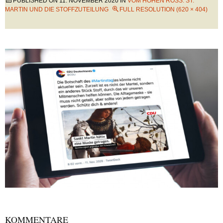
PUBLISHED ON
11. NOVEMBER 2020
IN
VOM HOHEN ROSS: ST.
MARTIN UND DIE STOFFZUTEILUNG
FULL RESOLUTION (620 × 404)
KOMMENTARE