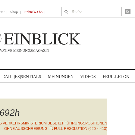
Suche nach:
ast
Shop
Einblick-Abo
DAILI|ES|SENTIALS
MEINUNGEN
VIDEOS
FEUILLETON
692h
S VERKEHRSMINISTERIUM BESETZT FÜHRUNGSPOSITIONEN
OHNE AUSSCHREIBUNG
FULL RESOLUTION (620 × 413)