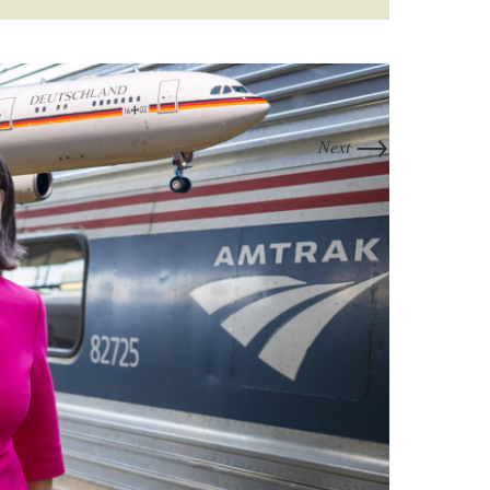
→
Next