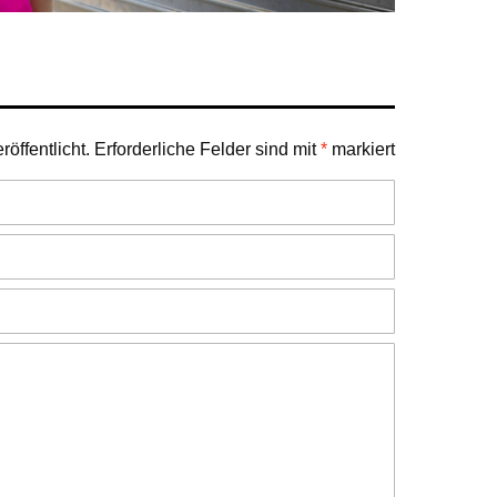
öffentlicht.
Erforderliche Felder sind mit
*
markiert