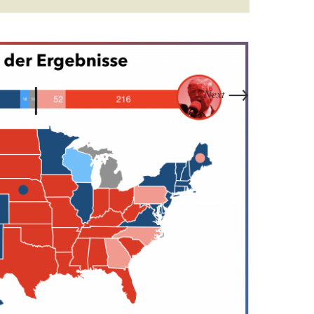
→
Next