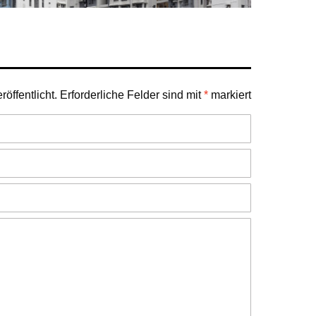
öffentlicht.
Erforderliche Felder sind mit
*
markiert