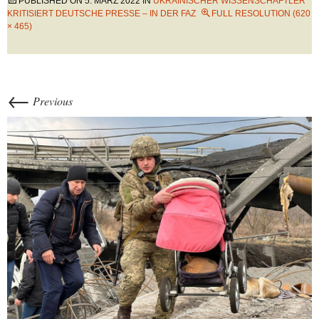
PUBLISHED ON
5. MÄRZ 2022
IN
UKRAINISCHER WISSENSCHAFTLER
KRITISIERT DEUTSCHE PRESSE – IN DER FAZ
FULL RESOLUTION (620
× 465)
←
Previous