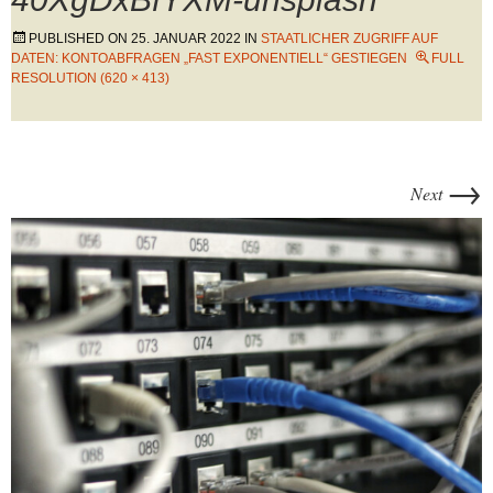
PUBLISHED ON
25. JANUAR 2022
IN
STAATLICHER ZUGRIFF AUF
DATEN: KONTOABFRAGEN „FAST EXPONENTIELL“ GESTIEGEN
FULL
RESOLUTION (620 × 413)
→
Next