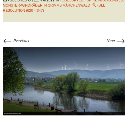
PUBLISHED ON
21. MAI 2019
IN
TODESURTEIL FÜR REINHARDSWALD:
MONSTER-WINDRÄDER IN GRIMMS MÄRCHENWALD
FULL
RESOLUTION (620 × 347)
←
→
Previous
Next