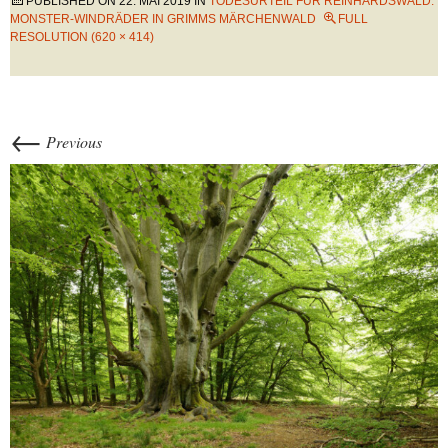
PUBLISHED ON
22. MAI 2019
IN
TODESURTEIL FÜR REINHARDSWALD:
MONSTER-WINDRÄDER IN GRIMMS MÄRCHENWALD
FULL
RESOLUTION (620 × 414)
←
Previous