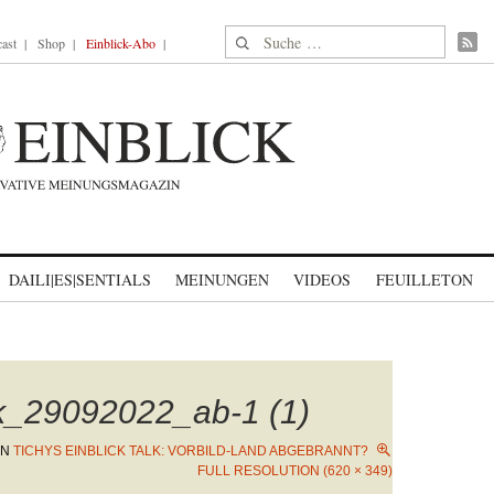
Suche nach:
ast
Shop
Einblick-Abo
DAILI|ES|SENTIALS
MEINUNGEN
VIDEOS
FEUILLETON
ck_29092022_ab-1 (1)
IN
TICHYS EINBLICK TALK: VORBILD-LAND ABGEBRANNT?
FULL RESOLUTION (620 × 349)