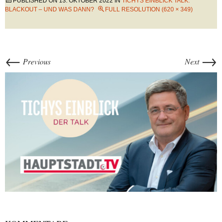
PUBLISHED ON
13. OKTOBER 2022
IN
TICHYS EINBLICK TALK:
BLACKOUT – UND WAS DANN?
FULL RESOLUTION (620 × 349)
←
→
Previous
Next