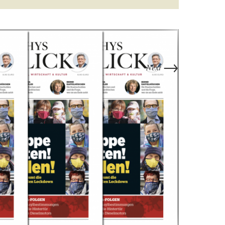
→
Next