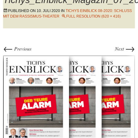
PUBLISHED ON
10. JULI 2020
IN
TICHYS EINBLICK 08-2020: SCHLUSS
MIT DEM RASSISMUS-THEATER
FULL RESOLUTION (620 × 416)
←
→
Previous
Next