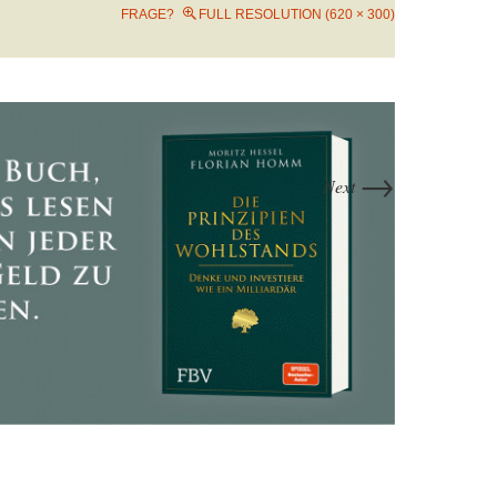
FRAGE?
FULL RESOLUTION (620 × 300)
→
Next