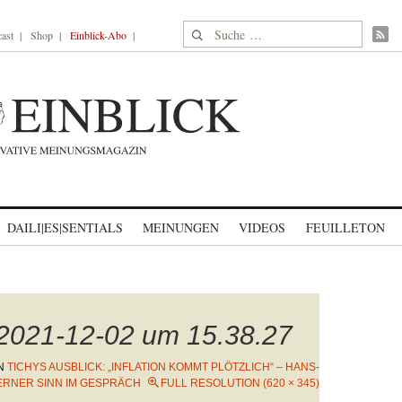
Suche nach:
ast
Shop
Einblick-Abo
DAILI|ES|SENTIALS
MEINUNGEN
VIDEOS
FEUILLETON
 2021-12-02 um 15.38.27
N
TICHYS AUSBLICK: „INFLATION KOMMT PLÖTZLICH“ – HANS-
RNER SINN IM GESPRÄCH
FULL RESOLUTION (620 × 345)