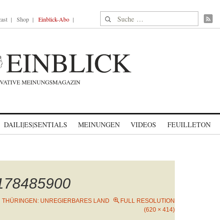
Suche nach:
ast
Shop
Einblick-Abo
DAILI|ES|SENTIALS
MEINUNGEN
VIDEOS
FEUILLETON
1178485900
N
THÜRINGEN: UNREGIERBARES LAND
FULL RESOLUTION
(620 × 414)