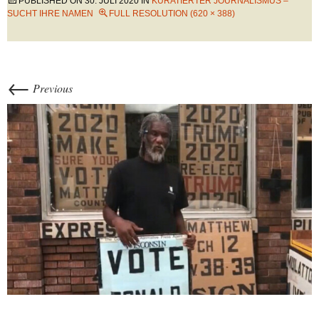
PUBLISHED ON
30. JULI 2020
IN
KURATIERTER JOURNALISMUS –
SUCHT IHRE NAMEN
FULL RESOLUTION (620 × 388)
←
Previous