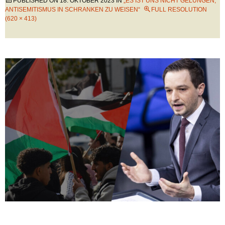
PUBLISHED ON
18. OKTOBER 2023
IN
„ES IST UNS NICHT GELUNGEN,
ANTISEMITISMUS IN SCHRANKEN ZU WEISEN“
FULL RESOLUTION
(620 × 413)