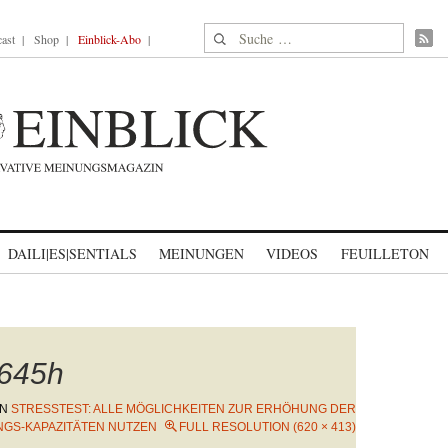
Suche nach:
ast
Shop
Einblick-Abo
DAILI|ES|SENTIALS
MEINUNGEN
VIDEOS
FEUILLETON
645h
IN
STRESSTEST: ALLE MÖGLICHKEITEN ZUR ERHÖHUNG DER
GS-KAPAZITÄTEN NUTZEN
FULL RESOLUTION (620 × 413)